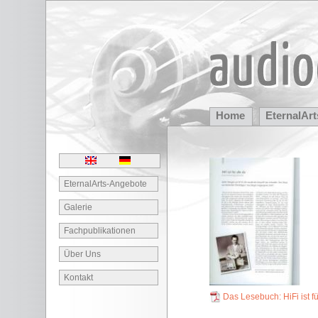
Home
EternalArt
EternalArts-Angebote
Galerie
Fachpublikationen
Über Uns
Kontakt
Das Lesebuch: HiFi ist fü