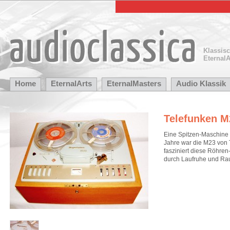
Klassis
EternalA
Home
EternalArts
EternalMasters
Audio Klassik
Telefunken M
Eine Spitzen-Maschine 
Jahre war die M23 von 
fasziniert diese Röhre
durch Laufruhe und Ra