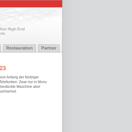
ches High-End
rts
Restauration
Partner
23
von Anfang der fünfziger
Telefunken. Zwar nur in Mono
n-bestückte Maschine aber
uscharmut.